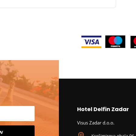
Hotel Delfin Zadar
Visus Zadar d.o.o.
OW
Krešimirova obala 96