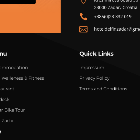

23000 Zadar, Croatia

+385(0)23 332 019

hoteldelfinzadar@gm
nu
Quick Links
ommodation
Impressum
 Walleness & Fitness
Privacy Policy
taurant
Terms and Conditions
deck
r Bike Tour
t Zadar
g