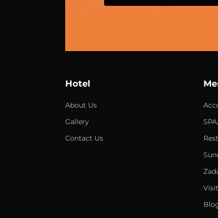
Hotel
Me
About Us
Acc
Gallery
SPA,
Contact Us
Res
Sun
Zada
Visi
Blo