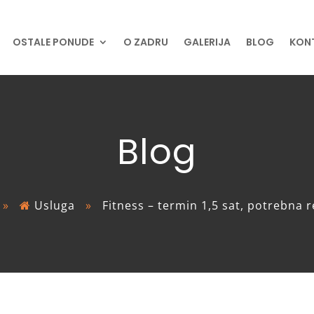
OSTALE PONUDE
O ZADRU
GALERIJA
BLOG
KON
Blog
»
Usluga
»
Fitness – termin 1,5 sat, potrebna r