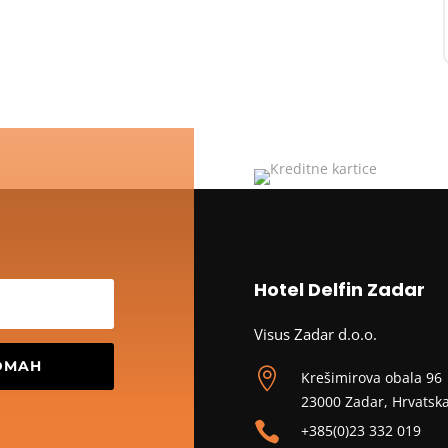
Hotel Delfin Zadar
Visus Zadar d.o.o.
ODMAH

Krešimirova obala 96
23000 Zadar, Hrvatsk

+385(0)23 332 019