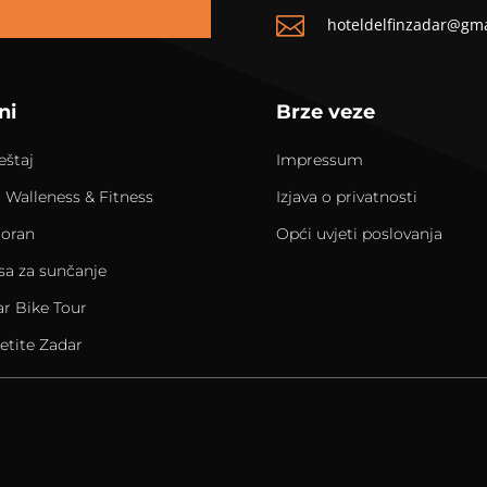

hoteldelfinzadar@gm
ni
Brze veze
eštaj
Impressum
 Walleness & Fitness
Izjava o privatnosti
toran
Opći uvjeti poslovanja
sa za sunčanje
r Bike Tour
etite Zadar